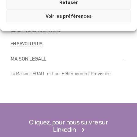
Refuser
La Maison LEGALL, est un
Hébergement Provisoire
Voir les préférences
Intergénérationnel, situé au
8 rue des Belles Hâtes,
95610 Eragny-Sur-Oise, et géré par l’Association
A.P.U.I.
les Villageoises, en partenariat avec la Ville d’Eragny-Sur-
Oise.
Cliquez, pour nous suivre sur
Linkedin