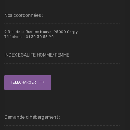
9 Rue de la Justice Mauve, 95000 Cergy
Téléphone : 01 30 30 55 90
INDEX EGALITE HOMME/FEMME
TELECHARGER
Demande d’hébergement :
Pour toutes demandes d’hébergement, vous trouverez le
dossier à télécharger et à nous renvoyer, ci-dessous :