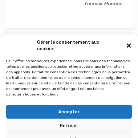
Yannick Maurice
Gérer le consentement aux
cookies
Prospective et stratégie
Les problématiques
2019
émergentes
Pour offrir les meilleures expériences, nous utilisons des technologies
telles que les cookies pour stocker et/ou accéder aux informations
des appareils. Le fait de consentir à ces technologies nous permettra
de traiter des données telles que le comportement de navigation ou
les ID uniques sur ce site. Le fait de ne pas consentir ou de retirer son
DERNIERS ARTICLES
consentement peut avoir un effet négatif sur certaines
caractéristiques et fonctions.
Index 2025 égalité Homme – Femme
Accepter
Index 2024 égalité Homme – Femme
Refuser
Déploiement de l’intermédiation locative Ukraine