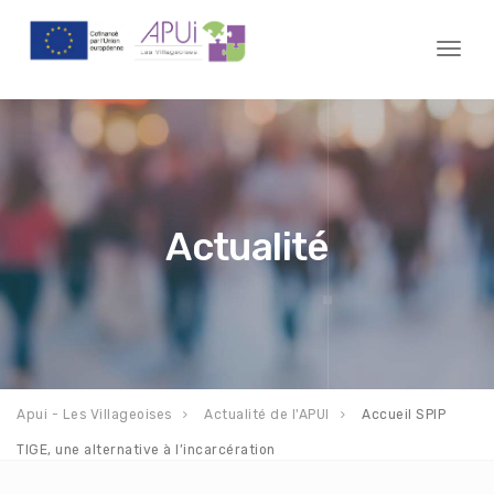
Toggl
naviga
Actualité
Apui - Les Villageoises
Actualité de l'APUI
Accueil SPIP
TIGE, une alternative à l’incarcération