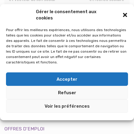
Gérer le consentement aux
cookies
DERNIERS ARTICLES
Pour offrir les meilleures expériences, nous utilisons des technologies
telles que les cookies pour stocker et/ou accéder aux informations
Index 2025 égalité Homme – Femme
des appareils. Le fait de consentir à ces technologies nous permettra
de traiter des données telles que le comportement de navigation ou
les ID uniques sur ce site. Le fait de ne pas consentir ou de retirer son
Index 2024 égalité Homme – Femme
consentement peut avoir un effet négatif sur certaines
caractéristiques et fonctions.
Déploiement de l’intermédiation locative Ukraine
Accepter
Erigere et APUI Les villageoises… le contrat d’engagement est à
présent signé
Refuser
Le 8 mars : Journée de la femme, ou journée pour le droit des
femmes ?
Voir les préférences
OFFRES D’EMPLOI