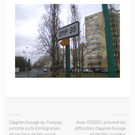
L’Apprentissage du français
Avec l’ESSEC, prévenir les
comme outil d’intégration
difficultés d’apprentissage
et vecteur de lien social
et l’échec scolaire